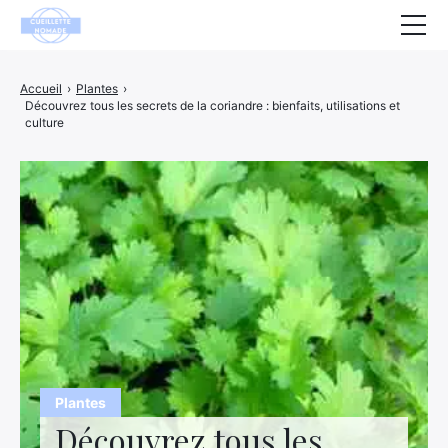
Santé
Accueil
›
Plantes
›
Découvrez tous les secrets de la coriandre : bienfaits, utilisations et
Animaux
culture
Décoration
Maison
Bien-être
Entreprise
Finance
Hightech
Plantes
Loisirs
Découvrez tous les