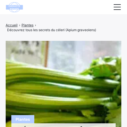
Santé
Accueil
›
Plantes
›
Découvrez tous les secrets du céleri (Apium graveolens)
Animaux
Décoration
Maison
Bien-être
Entreprise
Finance
Hightech
Loisirs
Plantes