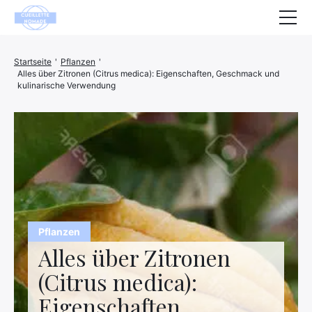
Gesundheit
Startseite
'
Pflanzen
'
Alles über Zitronen (Citrus medica): Eigenschaften, Geschmack und
Tiere
kulinarische Verwendung
Dekoration
Haus
Wohlbefinden
Unternehmen
Finanzen
Pflanzen
Alles über Zitronen
Hightech
(Citrus medica):
Freizeit
Eigenschaften,