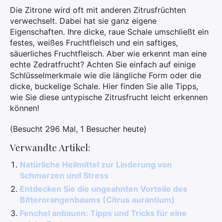
Die Zitrone wird oft mit anderen Zitrusfrüchten
verwechselt. Dabei hat sie ganz eigene
Eigenschaften. Ihre dicke, raue Schale umschließt ein
festes, weißes Fruchtfleisch und ein saftiges,
säuerliches Fruchtfleisch. Aber wie erkennt man eine
echte Zedratfrucht? Achten Sie einfach auf einige
Schlüsselmerkmale wie die längliche Form oder die
dicke, buckelige Schale. Hier finden Sie alle Tipps,
wie Sie diese untypische Zitrusfrucht leicht erkennen
können!
(Besucht 296 Mal, 1 Besucher heute)
Verwandte Artikel:
Natürliche Heilmittel zur Linderung von
Schmerzen und Stress
Entdecken Sie die ungeahnten Vorteile des
Bitterorangenbaums (Citrus aurantium)
Fenchel anbauen: Tipps und Tricks für eine