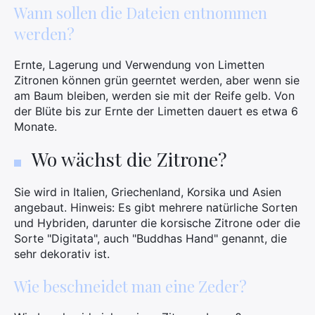
Wann sollen die Dateien entnommen
werden?
Suchen
Sie
Ernte, Lagerung und Verwendung von Limetten
nach:
Zitronen können grün geerntet werden, aber wenn sie
am Baum bleiben, werden sie mit der Reife gelb. Von
der Blüte bis zur Ernte der Limetten dauert es etwa 6
Monate.
Wo wächst die Zitrone?
Sie wird in Italien, Griechenland, Korsika und Asien
angebaut. Hinweis: Es gibt mehrere natürliche Sorten
und Hybriden, darunter die korsische Zitrone oder die
Sorte "Digitata", auch "Buddhas Hand" genannt, die
sehr dekorativ ist.
Wie beschneidet man eine Zeder?