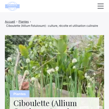
Santé
Accueil
›
Plantes
›
Ciboulette (Allium fistulosum) : culture, récolte et utilisation culinaire
Animaux
Décoration
Maison
Bien-être
Entreprise
Finance
Hightech
Plantes
Ciboulette (Allium
Loisirs