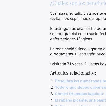
¿Cuáles son los benefici
Sus hojas, su tallo y su aceite
(evitan los espasmos del apara
El estragón es una hierba pere
sombra parcial en un suelo fért
enfermedades fúngicas.
La recolección tiene lugar en c
o podaderas. El estragón puede
(Visitada 71 veces, 1 visitas ho
Artículos relacionados:
Descubra los numerosos bene
Todo lo que debes saber so
Chmiel (Humulus lupulus): 
El rábano picante, una pla