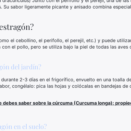
a dracunculus) Junto con el perifollo y el perejil, una de las
s. Su sabor ligeramente picante y anisado combina especia
estragón?
mo el cebollino, el perifollo, el perejil, etc.) y puede utiliz
on el pollo, pero se utiliza bajo la piel de todas las aves
ón del jardín?
durante 2-3 días en el frigorífico, envuelto en una toalla
bor, congélalo: pica las hojas y colócalas en bandejas de c
e debes saber sobre la cúrcuma (Curcuma longa): propied
agón en el suelo?