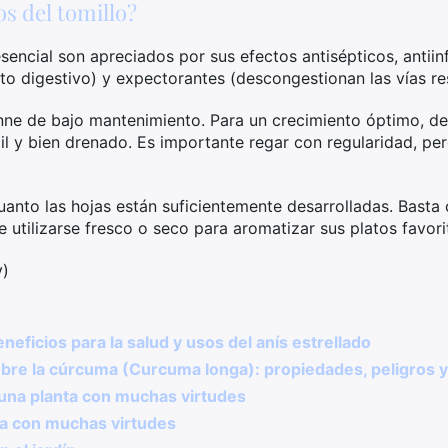
os del tomillo?
 esencial son apreciados por sus efectos antisépticos, anti
to digestivo) y expectorantes (descongestionan las vías res
nne de bajo mantenimiento. Para un crecimiento óptimo, de
il y bien drenado. Es importante regar con regularidad, pe
uanto las hojas están suficientemente desarrolladas. Basta c
 utilizarse fresco o seco para aromatizar sus platos favori
y)
ficios para la salud y usos del anís estrellado
bre la cúrcuma (Curcuma longa): propiedades, peligros y
una planta con muchas virtudes
nta con muchas virtudes