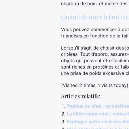
charbon de bois, et même des b
Quand donner friandise
Vous pouvez commencer à donner
friandises en fonction de la tail
Lorsqu’il s’agit de choisir des 
critères. Tout d’abord, assurez-
objets qui peuvent être facilem
sont riches en protéines et fai
une prise de poids excessive 
(Visited 2 times, 1 visits today)
Articles relatifs:
Typhus du chat : symptômes
La litière pour chat : consei
Protégez votre chat des di