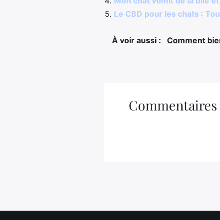
Mon chat vomit de la bile e
Le CBD pour les chats : Tout
À voir aussi :
Comment bien 
Commentaires