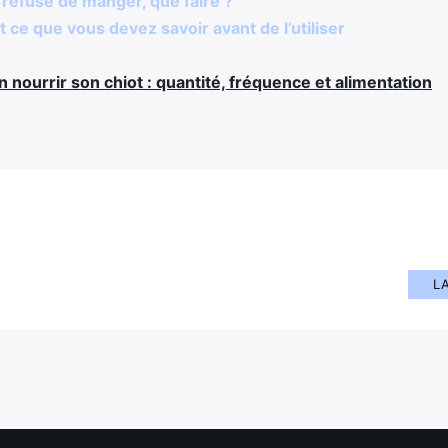
t refuse de manger, que faire ?
 ce que vous devez savoir avant de l’utiliser
nourrir son chiot : quantité, fréquence et alimentation
L