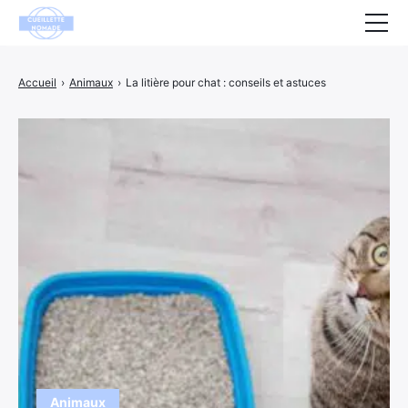
Santé
Accueil
›
Animaux
›
La litière pour chat : conseils et astuces
Animaux
Décoration
Maison
Bien-être
Entreprise
Finance
Hightech
Loisirs
Animaux