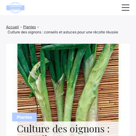
Santé
Accueil
›
Plantes
›
Culture des oignons : conseils et astuces pour une récolte réussie
Animaux
Décoration
Maison
Bien-être
Entreprise
Finance
Hightech
Plantes
Culture des oignons :
Loisirs