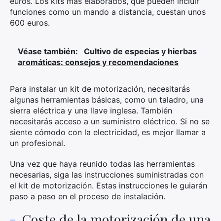
euros. Los kits más elaborados, que pueden incluir
funciones como un mando a distancia, cuestan unos
600 euros.
Véase también:
Cultivo de especias y hierbas
aromáticas: consejos y recomendaciones
×
Para instalar un kit de motorización, necesitarás
algunas herramientas básicas, como un taladro, una
sierra eléctrica y una llave inglesa. También
Busca:
necesitarás acceso a un suministro eléctrico. Si no se
siente cómodo con la electricidad, es mejor llamar a
un profesional.
Una vez que haya reunido todas las herramientas
necesarias, siga las instrucciones suministradas con
el kit de motorización. Estas instrucciones le guiarán
paso a paso en el proceso de instalación.
Coste de la motorización de una