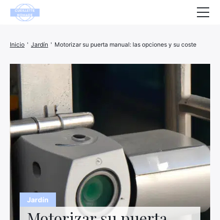
Salud
Inicio
'
Jardín
'
Motorizar su puerta manual: las opciones y su coste
Animales
Decoración
Casa
Bienestar
Empresa
Finanzas
Hightech
Jardín
Ocio
Motorizar su puerta