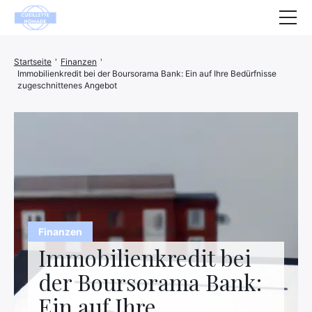
Gesundheit
Startseite
'
Finanzen
'
Immobilienkredit bei der Boursorama Bank: Ein auf Ihre Bedürfnisse
Tiere
zugeschnittenes Angebot
Dekoration
Haus
Wohlbefinden
Unternehmen
Finanzen
Finanzen
Immobilienkredit bei
Hightech
der Boursorama Bank:
Freizeit
Ein auf Ihre