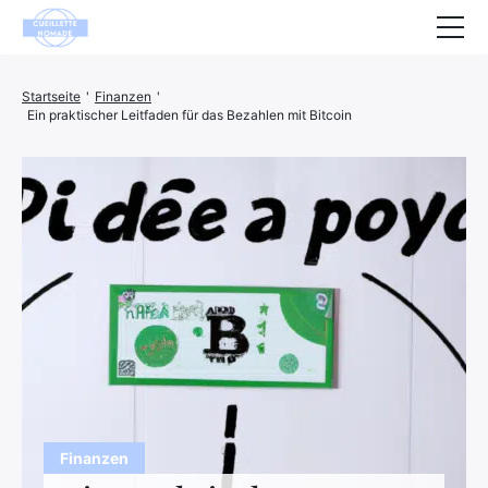
Gesundheit
Startseite
'
Finanzen
'
Ein praktischer Leitfaden für das Bezahlen mit Bitcoin
Tiere
Dekoration
Haus
Wohlbefinden
Unternehmen
Finanzen
Hightech
Freizeit
Finanzen