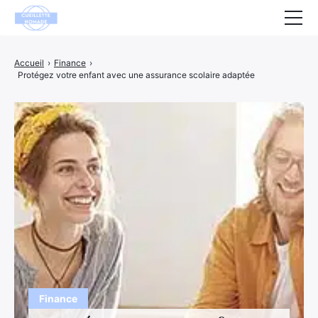
Santé
Accueil
›
Finance
›
Protégez votre enfant avec une assurance scolaire adaptée
Animaux
Décoration
Maison
Bien-être
Entreprise
Finance
Hightech
Loisirs
Finance