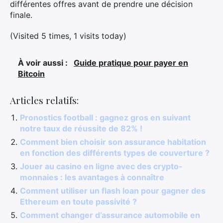
différentes offres avant de prendre une décision
finale.
(Visited 5 times, 1 visits today)
À voir aussi :
Guide pratique pour payer en
Bitcoin
Articles relatifs:
Pronostics football : gagnez gros en suivant
notre taux de réussite de 82% !
Comment bien choisir son assurance habitation
en fonction des différents types de couverture ?
Jouer au casino en ligne avec des crypto-
monnaies : les avantages à connaître
Comment utiliser un flash loan pour gagner des
Ethereum en toute passivité ?
Comment changer d’assurance automobile en