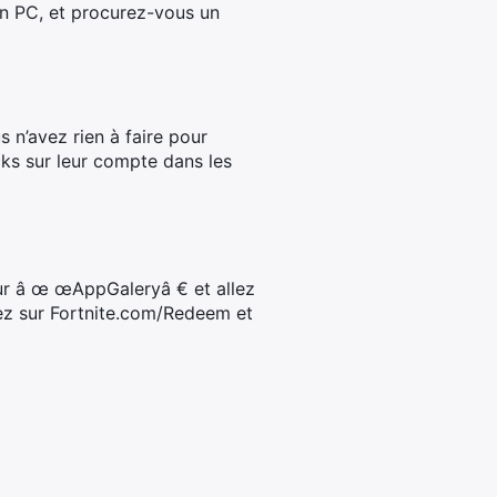
ion PC, et procurez-vous un
 n’avez rien à faire pour
cks sur leur compte dans les
sur â œ œAppGaleryâ € et allez
lez sur Fortnite.com/Redeem et