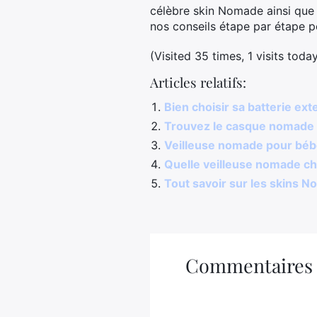
célèbre skin Nomade ainsi que 
nos conseils étape par étape p
(Visited 35 times, 1 visits toda
Articles relatifs:
Bien choisir sa batterie e
Trouvez le casque nomade i
Veilleuse nomade pour bébé
Quelle veilleuse nomade ch
Tout savoir sur les skins N
Commentaires