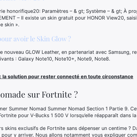
 honorifique20: Paramètres – & gt; Système – & gt; À prop
NT – Il existe un skin gratuit pour HONOR View20, saisi
e skin ».
our avoir le Skin Glow ?
le nouveau GLOW Leather, en partenariat avec Samsung, re
ivants : Galaxy Note10, Note10+, Note9, Note8.
 la solution pour rester connecté en toute circonstance
omade sur Fortnite ?
r Summer Nomad Summer Nomad Section 1 Partie 9. Cet
ortnite pour V-Bucks 1 500 V lorsqu’elle réapparaît dans la
rs skins exclusifs de Fortnite sans dépenser un centime ? Da
 pour y arriver. Nous allons notamment vous expliquer com