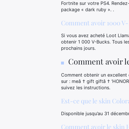
Fortnite sur votre PS4. Rendez-
package « dark ruby ​​». .
Comment avoir 1000 V-
Si vous avez acheté Loot Llama
obtenir 1 000 V-Bucks. Tous les
prochains jours.
Comment avoir le
Comment obtenir un excellent c
sur : meâ † gift giftâ † ‘HONO
suivez les instructions.
Est-ce que le skin Color
Disponible jusqu’au 31 décemb
Comment avoir le skin 