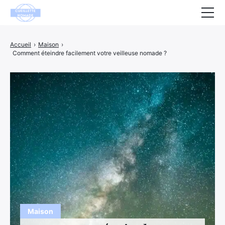
Santé
Accueil
›
Maison
›
Comment éteindre facilement votre veilleuse nomade ?
Animaux
Décoration
Maison
Bien-être
Entreprise
Finance
Hightech
Loisirs
Maison