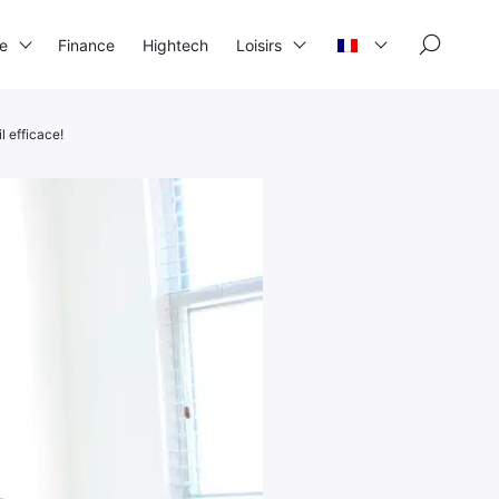
×
se
Finance
Hightech
Loisirs
l efficace!