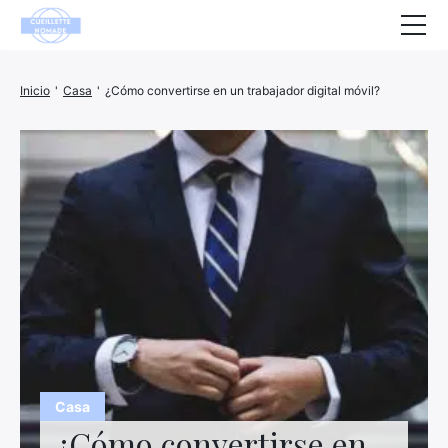
Salud
Inicio
'
Casa
'
¿Cómo convertirse en un trabajador digital móvil?
Animales
Decoración
Casa
Bienestar
Empresa
Finanzas
Hightech
Casa
Ocio
¿Cómo convertirse en