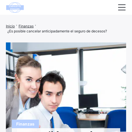
Salud
Inicio
'
Finanzas
'
¿Es posible cancelar anticipadamente el seguro de decesos?
Animales
Decoración
Casa
Bienestar
Empresa
Finanzas
Hightech
Ocio
Finanzas