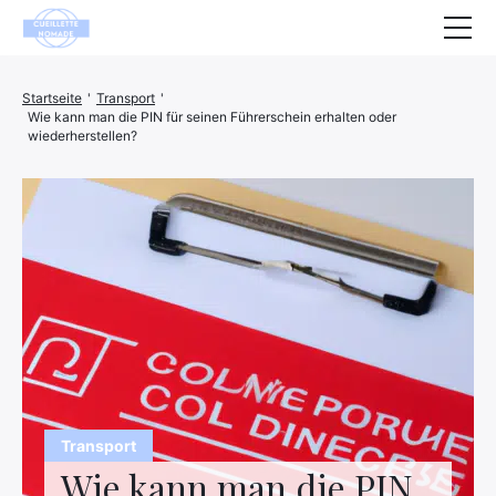
Gesundheit
Startseite
'
Transport
'
Wie kann man die PIN für seinen Führerschein erhalten oder
Tiere
wiederherstellen?
Dekoration
Haus
Wohlbefinden
Unternehmen
Finanzen
Hightech
Transport
Freizeit
Wie kann man die PIN