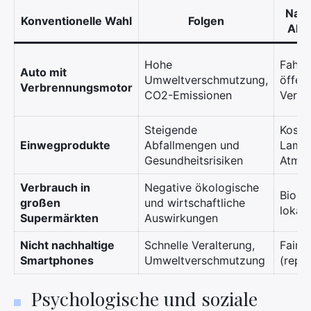
Nach
Konventionelle Wahl
Folgen
Alte
Hohe
Fahrr
Auto mit
Umweltverschmutzung,
öffent
Verbrennungsmotor
CO2-Emissionen
Verke
Steigende
Kosme
Einwegprodukte
Abfallmengen und
Lamaz
Gesundheitsrisiken
Atme
Verbrauch in
Negative ökologische
Bioco
großen
und wirtschaftliche
lokal
Supermärkten
Auswirkungen
Nicht nachhaltige
Schnelle Veralterung,
Fairp
Smartphones
Umweltverschmutzung
(repar
Psychologische und soziale