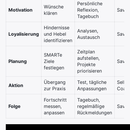
Persönliche
Wünsche
Motivation
Reflexion,
Savoi
klären
Tagebuch
Hindernisse
Analysen,
Loyalisierung
und Hebel
Savoi
Austausch
identifizieren
Zeitplan
SMARTe
aufstellen,
Planung
Ziele
Savoi
Projekte
festlegen
priorisieren
Übergang
Test, tägliche
Selbs
Aktion
zur Praxis
Anpassungen
Coac
Fortschritt
Tagebuch,
Folge
messen,
regelmäßige
Savoi
anpassen
Rückmeldungen