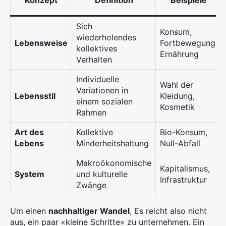
Konzept
Definition
Beispiele
Sich
Konsum,
wiederholendes
Lebensweise
Fortbewegung,
kollektives
Ernährung
Verhalten
Individuelle
Wahl der
Variationen in
Lebensstil
Kleidung,
einem sozialen
Kosmetik
Rahmen
Art des
Kollektive
Bio-Konsum,
Lebens
Minderheitshaltung
Null-Abfall
Makroökonomische
Kapitalismus,
System
und kulturelle
Infrastruktur
Zwänge
Um einen
nachhaltiger Wandel
, Es reicht also nicht
aus, ein paar «kleine Schritte» zu unternehmen. Ein