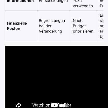
Informationen
Entscheidungen
Yuka
Resp
verwenden
Pro
Ents
Begrenzungen
Nach
sich
Finanzielle
bei der
Budget
nach
Kosten
Veränderung
priorisieren
Pro
by 