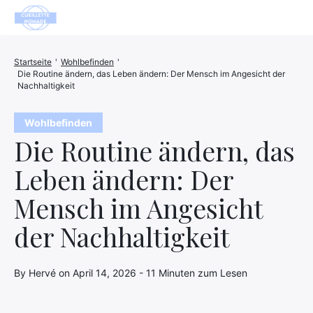
Gesundheit
Startseite
'
Wohlbefinden
'
Die Routine ändern, das Leben ändern: Der Mensch im Angesicht der
Tiere
Nachhaltigkeit
Dekoration
Wohlbefinden
Die Routine ändern, das
Haus
Leben ändern: Der
Wohlbefinden
Mensch im Angesicht
Unternehmen
der Nachhaltigkeit
Finanzen
Hightech
By Hervé on April 14, 2026 - 11 Minuten zum Lesen
Freizeit