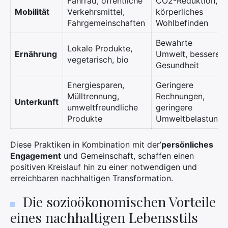
Fahrrad, öffentliche
CO2-Reduktion,
Mobilität
Verkehrsmittel,
körperliches
Suchen
Fahrgemeinschaften
Wohlbefinden
Sie
nach:
Bewahrte
Lokale Produkte,
Ernährung
Umwelt, bessere
vegetarisch, bio
Gesundheit
Energiesparen,
Geringere
Mülltrennung,
Rechnungen,
Unterkunft
umweltfreundliche
geringere
Produkte
Umweltbelastung
Diese Praktiken in Kombination mit der’
persönliches
Engagement
und Gemeinschaft, schaffen einen
positiven Kreislauf hin zu einer notwendigen und
erreichbaren nachhaltigen Transformation.
Die sozioökonomischen Vorteile
eines nachhaltigen Lebensstils