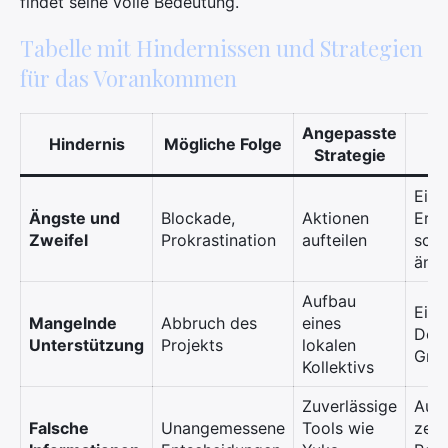
findet seine volle Bedeutung.
Tabelle mit Hindernissen und Strategien
für das Vorankommen
Angepasste
Hindernis
Mögliche Folge
Strategie
Eine
Ängste und
Blockade,
Aktionen
Ernä
Zweifel
Prokrastination
aufteilen
schr
änd
Aufbau
Eine
Mangelnde
Abbruch des
eines
Déc
Unterstützung
Projekts
lokalen
Grup
Kollektivs
Zuverlässige
Aus
Falsche
Unangemessene
Tools wie
zert