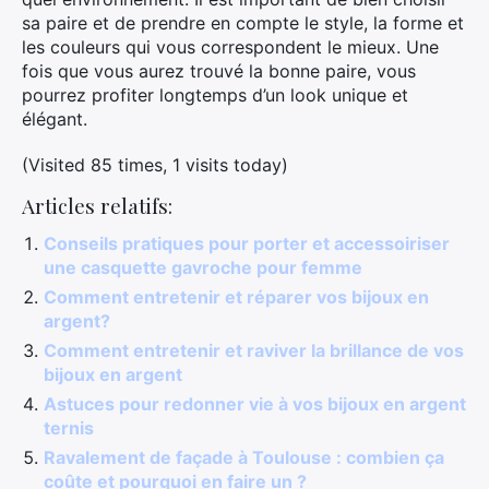
sa paire et de prendre en compte le style, la forme et
les couleurs qui vous correspondent le mieux. Une
fois que vous aurez trouvé la bonne paire, vous
pourrez profiter longtemps d’un look unique et
élégant.
(Visited 85 times, 1 visits today)
Articles relatifs:
Conseils pratiques pour porter et accessoiriser
une casquette gavroche pour femme
Comment entretenir et réparer vos bijoux en
argent?
Comment entretenir et raviver la brillance de vos
bijoux en argent
Astuces pour redonner vie à vos bijoux en argent
ternis
Ravalement de façade à Toulouse : combien ça
coûte et pourquoi en faire un ?