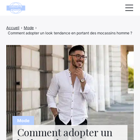
Santé
Accueil
›
Mode
›
Comment adopter un look tendance en portant des mocassins homme ?
Animaux
Décoration
Maison
Bien-être
Entreprise
Finance
Hightech
Mode
Comment adopter un
Loisirs