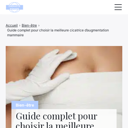
Santé
Accueil
›
Bien-être
›
Guide complet pour choisir la meilleure cicatrice d’augmentation
Animaux
mammaire
Décoration
Maison
Bien-être
Entreprise
Finance
Bien-être
Hightech
Guide complet pour
Loisirs
choisir la meilleure