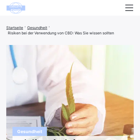
Gesundheit
Startseite
'
Gesundheit
'
Risiken bei der Verwendung von CBD: Was Sie wissen sollten
Tiere
Dekoration
Haus
Wohlbefinden
Unternehmen
Finanzen
Hightech
Freizeit
Gesundheit