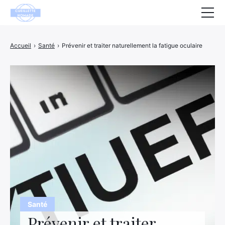
Santé
Accueil
›
Santé
›
Prévenir et traiter naturellement la fatigue oculaire
Animaux
Décoration
Maison
Bien-être
Entreprise
Finance
Hightech
Santé
Loisirs
Prévenir et traiter