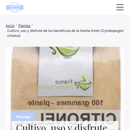
Salud
Inicio
'
Plantas
'
Cultivo, uso y disfrute de los beneficios de la hierba limón (Cymbopogon
Animales
citratus)
Decoración
Casa
Bienestar
Empresa
Finanzas
Hightech
Plantas
Ocio
Cultivo, uso y disfrute