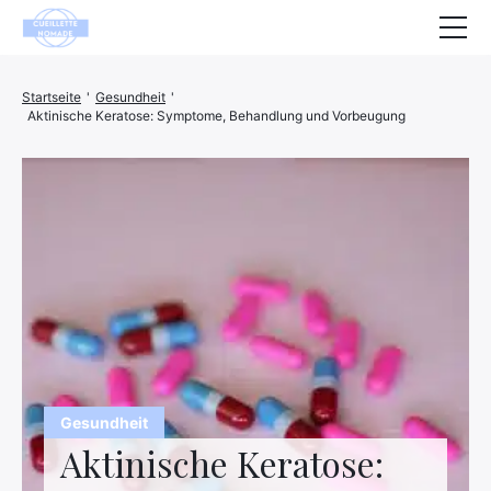
Gesundheit
Startseite
'
Gesundheit
'
Aktinische Keratose: Symptome, Behandlung und Vorbeugung
Tiere
Dekoration
Haus
Wohlbefinden
Unternehmen
Finanzen
Hightech
Gesundheit
Aktinische Keratose:
Freizeit