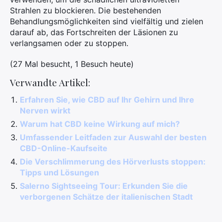
Strahlen zu blockieren. Die bestehenden
Behandlungsmöglichkeiten sind vielfältig und zielen
darauf ab, das Fortschreiten der Läsionen zu
verlangsamen oder zu stoppen.
(27 Mal besucht, 1 Besuch heute)
Verwandte Artikel:
Erfahren Sie, wie CBD auf Ihr Gehirn und Ihre
Nerven wirkt
Warum hat CBD keine Wirkung auf mich?
Umfassender Leitfaden zur Auswahl der besten
CBD-Online-Kaufseite
Die Verschlimmerung des Hörverlusts stoppen:
Tipps und Lösungen
Salerno Sightseeing Tour: Erkunden Sie die
verborgenen Schätze der italienischen Stadt