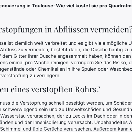
novierung in Toulouse: Wie viel kostet sie pro Quadrat
rstopfungen in Abflüssen vermeiden
se ist ziemlich weit verbreitet und es gibt viele mögliche 
Abfluss zu vermeiden, besteht darin, die Dusche häufig zu 
uf dem Gitter Ihrer Dusche angesammelt haben, können den A
ens einmal pro Woche reinigen, verringern Sie das Risiko, d
egenstände oder Chemikalien in Ihre Spülen oder Waschbec
rverstopfung zu verringern.
gen eines verstopften Rohrs?
 muss die Verstopfung schnell beseitigt werden, um Schäde
en schwerwiegend sein und zu Umweltschäden und Gesundhe
n Wasserstau verursachen, der zu Lecks im Dach oder in de
nden und der Innenisolierung verursacht. Unbehandeltes 
Schimmel und üble Gerüche verursachen. Außerdem kann ei