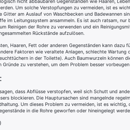
ogisch nicht abbaubaren Gegenständen wie Haaren, Lebens
erden. Um solche Verstopfungen zu vermeiden, ist es wich
ie Gitter am Auslauf von Waschbecken und Badewannen sin
offe im Leitungssystem ansammeln. Es ist auch ratsam, nur
um Reinigen der Rohre zu verwenden und ein Reinigungsmit
 angesammelten Rückstände aufzulösen.
en, Haaren, Fett oder anderen Gegenständen kann dazu füh
 andere Faktoren wie veraltete Anlagen, schlechte Wartun
Feuchttüchern in der Toilette). Auch Baumwurzeln können d
nen Gründe zu verstehen, um dem Problem besser vorbeugen
:
gen, dass Abflüsse verstopfen, weil sich Schutt und ande
ers blockieren. Die Hauptursachen sind mangelnde regel
dhaltung. Um dieses Problem zu vermeiden, ist es wichtig,
Gegenstände in die Rohre geworfen oder hineingelegt werde
)