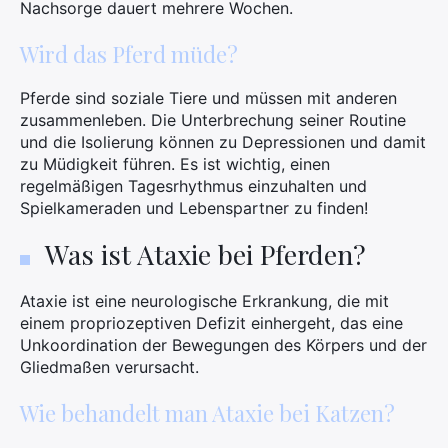
Nachsorge dauert mehrere Wochen.
Wird das Pferd müde?
Pferde sind soziale Tiere und müssen mit anderen
zusammenleben. Die Unterbrechung seiner Routine
und die Isolierung können zu Depressionen und damit
zu Müdigkeit führen. Es ist wichtig, einen
regelmäßigen Tagesrhythmus einzuhalten und
Spielkameraden und Lebenspartner zu finden!
×
Was ist Ataxie bei Pferden?
Ataxie ist eine neurologische Erkrankung, die mit
einem propriozeptiven Defizit einhergeht, das eine
Suchen
Unkoordination der Bewegungen des Körpers und der
Sie
Gliedmaßen verursacht.
nach:
Wie behandelt man Ataxie bei Katzen?