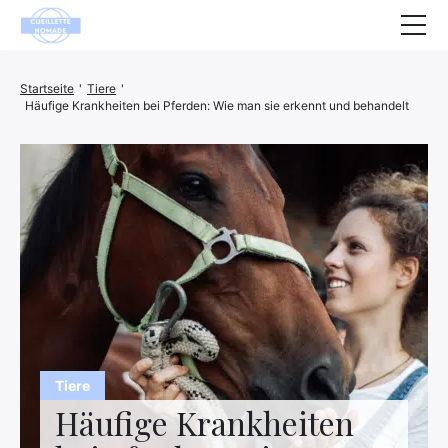
Gesundheit
Startseite
'
Tiere
'
Häufige Krankheiten bei Pferden: Wie man sie erkennt und behandelt
Tiere
Dekoration
Haus
Wohlbefinden
Unternehmen
Finanzen
Hightech
Tiere
Häufige Krankheiten
Freizeit