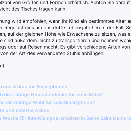
elzahl von Größen und Formen erhältlich. Achten Sie darauf,
icht des Tisches tragen kann.
ung wird empfohlen, wenn Ihr Kind ein bestimmtes Alter err
der Regel ist dies um das dritte Lebensjahr herum der Fall. S
en, auf der gleichen Höhe wie Erwachsene zu sitzen, was ein
e sind außerdem leicht zu transportieren und nehmen wenig 
egs oder auf Reisen macht. Es gibt verschiedene Arten von
von der Art des verwendeten Stuhls abhängen.
e)
ternen Akkus für Smartphones
ch die richtige Nomadendecke für mein Baby?
an die richtige Wahl für sein Smartphone?
äte und externe Akkus
e Woche für Ihre Klempnerarbeiten in Seine Saint Denis 