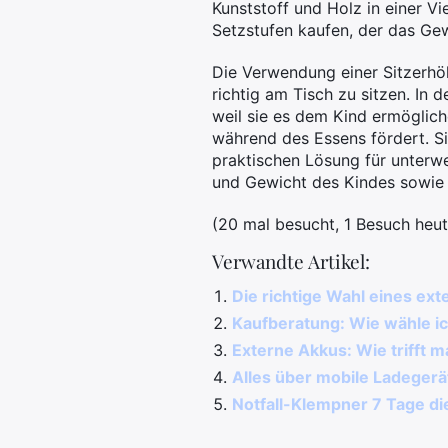
Kunststoff und Holz in einer Vi
Setzstufen kaufen, der das Gew
Die Verwendung einer Sitzerhöh
richtig am Tisch zu sitzen. In 
weil sie es dem Kind ermöglich
während des Essens fördert. Si
praktischen Lösung für unterw
und Gewicht des Kindes sowie 
(20 mal besucht, 1 Besuch heut
Verwandte Artikel:
Die richtige Wahl eines ex
Kaufberatung: Wie wähle i
Externe Akkus: Wie trifft m
Alles über mobile Ladeger
Notfall-Klempner 7 Tage di