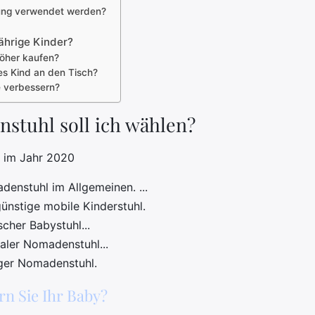
hung verwendet werden?
ährige Kinder?
öher kaufen?
es Kind an den Tisch?
e verbessern?
stuhl soll ich wählen?
e im Jahr 2020
denstuhl im Allgemeinen. ...
günstige mobile Kinderstuhl.
cher Babystuhl...
aler Nomadenstuhl...
iger Nomadenstuhl.
rn Sie Ihr Baby?