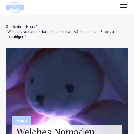
Gesundheit
Startseite
'
Haus
'
Welches Nomaden-Nachtlicht soll man wählen, um das Baby zu
Tiere
beruhigen?
Dekoration
Haus
Wohlbefinden
Unternehmen
Finanzen
Hightech
Haus
Freizeit
Welches Nomaden-